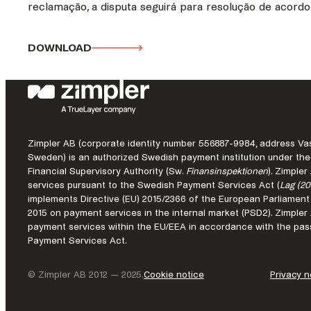
reclamação, a disputa seguirá para resolução de acordo
DOWNLOAD
Zimpler AB (corporate identity number 556887-9984, address Vas
Sweden) is an authorized Swedish payment institution under the
Financial Supervisory Authority (Sw.
Finansinspektionen
). Zimple
services pursuant to the Swedish Payment Services Act (
Lag (20
implements Directive (EU) 2015/2366 of the European Parliament
2015 on payment services in the internal market (PSD2). Zimple
payment services within the EU/EEA in accordance with the pass
Payment Services Act.
© Zimpler AB 2012 — 2025.
Cookie notice
Privacy n