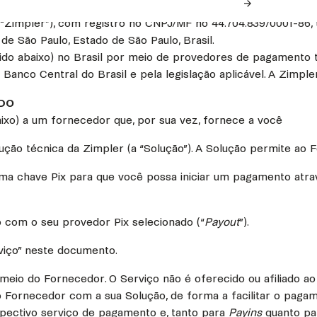
 (“Zimpler”), com registro no CNPJ/MF no 44.704.839/0001-86, 
 de São Paulo, Estado de São Paulo, Brasil.
ido abaixo) no Brasil por meio de provedores de pagamento t
anco Central do Brasil e pela legislação aplicável. A Zimple
ADO
ixo) a um fornecedor que, por sua vez, fornece a você
ução técnica da Zimpler (a “Solução”). A Solução permite ao 
ma chave Pix para que você possa iniciar um pagamento atr
 com o seu provedor Pix selecionado (“
Payout
”).
viço” neste documento.
 meio do Fornecedor. O Serviço não é oferecido ou afiliado ao
o Fornecedor com a sua Solução, de forma a facilitar o paga
espectivo serviço de pagamento e, tanto para
Payins
quanto p