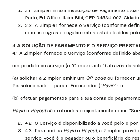
3.1 Zimpler Brasil Instituição de Pagamento Ltda.
Parte, Ed. Office, Itaim Bibi, CEP 04534-002, Cidade
3.2 A Zimpler fornece o Serviço (conforme defin
com as regras e regulamentos estabelecidos pelo B
4.
A SOLUÇÃO DE PAGAMENTO E O SERVIÇO PREST
4.1 A Zimpler fornece o Serviço (conforme definido aba
um produto ou serviço (o “Comerciante”) através da sol
(a) solicitar à Zimpler emitir um
QR code
ou fornecer u
Pix selecionado – para o Fornecedor (“
Payin
”); e
(b) efetuar pagamentos para a sua conta de pagamento
Payin
e
Payout
são referidos conjuntamente como “Ser
4.2 O Serviço é disponibilizado a você pelo e por
4.3 Para ambos
Payin
e
Payout
, a Zimpler provê 
serviço. Você é o pagador ou o beneficiário do r