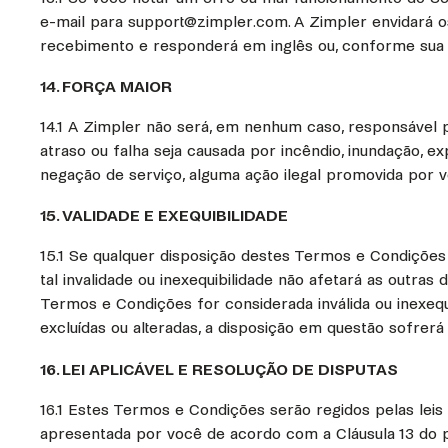
e-mail para support@zimpler.com. A Zimpler envidará os
recebimento e responderá em inglês ou, conforme sua 
14. FORÇA MAIOR
14.1 A Zimpler não será, em nenhum caso, responsável 
atraso ou falha seja causada por incêndio, inundação, exp
negação de serviço, alguma ação ilegal promovida por v
15. VALIDADE E EXEQUIBILIDADE
15.1 Se qualquer disposição destes Termos e Condições f
tal invalidade ou inexequibilidade não afetará as outr
Termos e Condições for considerada inválida ou inexequí
excluídas ou alteradas, a disposição em questão sofrer
16. LEI APLICÁVEL E RESOLUÇÃO DE DISPUTAS
16.1 Estes Termos e Condições serão regidos pelas leis
apresentada por você de acordo com a Cláusula 13 do p