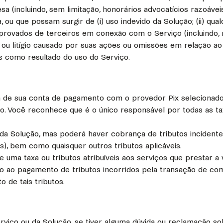
pesa (incluindo, sem limitação, honorários advocatícios razoáv
 ou que possam surgir de (i) uso indevido da Solução; (ii) qual
aprovados de terceiros em conexão com o Serviço (incluindo,
a ou litígio causado por suas ações ou omissões em relação ao 
ros como resultado do uso do Serviço.
a de sua conta de pagamento com o provedor Pix selecionad
o. Você reconhece que é o único responsável por todas as ta
a Solução, mas poderá haver cobrança de tributos incidentes 
, bem como quaisquer outros tributos aplicáveis.
 uma taxa ou tributos atribuíveis aos serviços que prestar 
o ao pagamento de tributos incorridos pela transação de com
 de tais tributos.
viço ou da Solução, se tiver alguma dúvida ou reclamação so