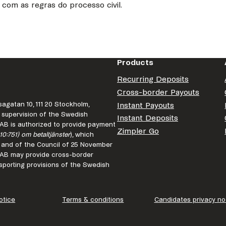
 com as regras do processo civil.
Products
Recurring Deposits
Cross-border Payouts
agatan 10, 111 20 Stockholm,
Instant Payouts
 supervision of the Swedish
Instant Deposits
r AB is authorized to provide payment
Zimpler Go
10:751) om betaltjänster
), which
 and of the Council of 25 November
r AB may provide cross-border
porting provisions of the Swedish
otice
Terms & conditions
Candidates privacy no