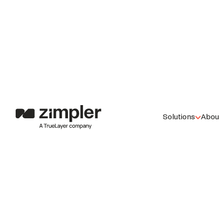
TERMOS E CON
ZIMPLER
1. AS PARTES
1.1 Estes Termos e Condições Gerais (os “Termos 
Solutions
Abou
1.2 Ao usar a Solução (conforme definido abaixo
2. O ACEITE
2.1 O aceite por você por qualquer meio de comunicaçã
Públicos do Brasil e/ou outro documento relativo à pre
Condições. Você concorda que, ao utilizar a Solução, 
ser aplicáveis por estes termos.
3. A EMPRESA E SUA SOLUÇÃO