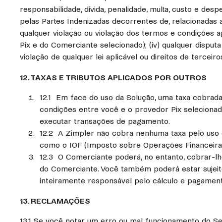
responsabilidade, dívida, penalidade, multa, custo e des
pelas Partes Indenizadas decorrentes de, relacionadas a,
qualquer violação ou violação dos termos e condições 
Pix e do Comerciante selecionado); (iv) qualquer disput
violação de qualquer lei aplicável ou direitos de tercei
12. TAXAS E TRIBUTOS APLICADOS POR OUTROS
12.1 Em face do uso da Solução, uma taxa cobrad
condições entre você e o provedor Pix selecionad
executar transações de pagamento.
12.2 A Zimpler não cobra nenhuma taxa pelo uso d
como o IOF (Imposto sobre Operações Financeiras)
12.3 O Comerciante poderá, no entanto, cobrar-lhe
do Comerciante. Você também poderá estar sujeit
inteiramente responsável pelo cálculo e pagamento
13. RECLAMAÇÕES
13.1 Se você notar um erro ou mal funcionamento do Ser