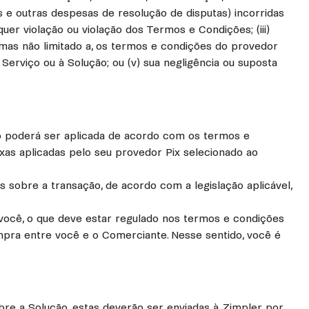
eis e outras despesas de resolução de disputas) incorridas
quer violação ou violação dos Termos e Condições; (iii)
 mas não limitado a, os termos e condições do provedor
Serviço ou à Solução; ou (v) sua negligência ou suposta
o poderá ser aplicada de acordo com os termos e
xas aplicadas pelo seu provedor Pix selecionado ao
sobre a transação, de acordo com a legislação aplicável,
a você, o que deve estar regulado nos termos e condições
pra entre você e o Comerciante. Nesse sentido, você é
bre a Solução, estas deverão ser enviadas à Zimpler por