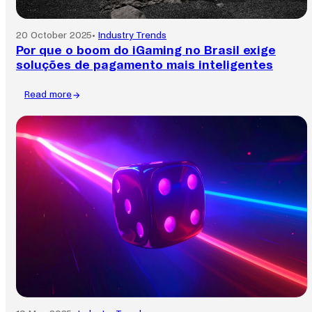
20 October 2025
•
Industry Trends
Por que o boom do iGaming no Brasil exige
soluções de pagamento mais inteligentes
Read more
:
Por
que
o
boom
do
iGaming
no
Brasil
exige
soluções
de
pagamento
mais
inteligentes