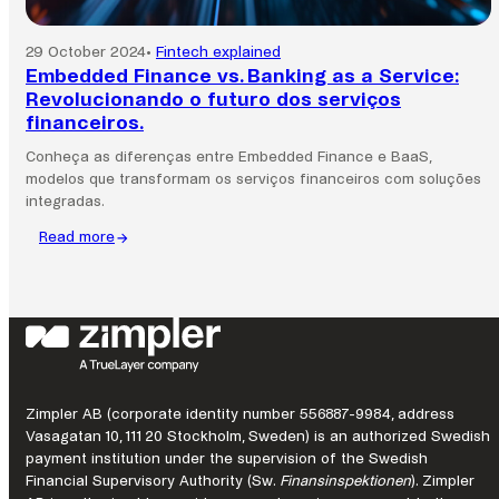
29 October 2024
•
Fintech explained
Embedded Finance vs. Banking as a Service:
Revolucionando o futuro dos serviços
financeiros.
Conheça as diferenças entre Embedded Finance e BaaS,
modelos que transformam os serviços financeiros com soluções
integradas.
Read more
:
Embedded
Finance
vs.
Banking
as
a
Service:
Zimpler AB (corporate identity number 556887-9984, address
Revolucionando
Vasagatan 10, 111 20 Stockholm, Sweden) is an authorized Swedish
o
payment institution under the supervision of the Swedish
futuro
Financial Supervisory Authority (Sw.
Finansinspektionen
). Zimpler