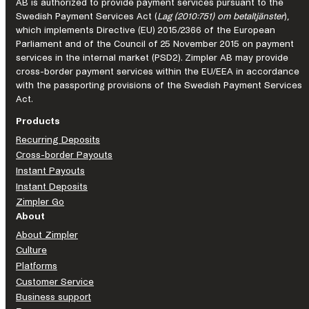
AB is authorized to provide payment services pursuant to the
dos
Swedish Payment Services Act (
Lag (2010:751) om betaltjänster
),
serviços
which implements Directive (EU) 2015/2366 of the European
financeiros.
Parliament and of the Council of 25 November 2015 on payment
services in the internal market (PSD2). Zimpler AB may provide
cross-border payment services within the EU/EEA in accordance
with the passporting provisions of the Swedish Payment Services
Act.
Products
Recurring Deposits
Cross-border Payouts
Instant Payouts
Instant Deposits
Zimpler Go
About
About Zimpler
Culture
Platforms
Customer Service
Business support