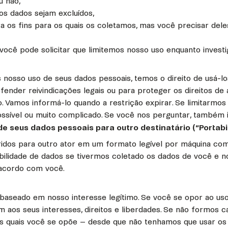
u não,
 os dados sejam excluídos,
os fins para os quais os coletamos, mas você precisar deles
 você pode solicitar que limitemos nosso uso enquanto inve
 nosso uso de seus dados pessoais, temos o direito de usá-l
defender reivindicações legais ou para proteger os direitos
co. Vamos informá-lo quando a restrição expirar. Se limitar
ossível ou muito complicado. Se você nos perguntar, també
 de seus dados pessoais para outro destinatário (“Portab
eridos para outro ator em um formato legível por máquina 
rtabilidade de dados se tivermos coletado os dados de você
 acordo com você.
aseado em nosso interesse legítimo. Se você se opor ao uso, 
aos seus interesses, direitos e liberdades. Se não formos 
s quais você se opõe – desde que não tenhamos que usar os