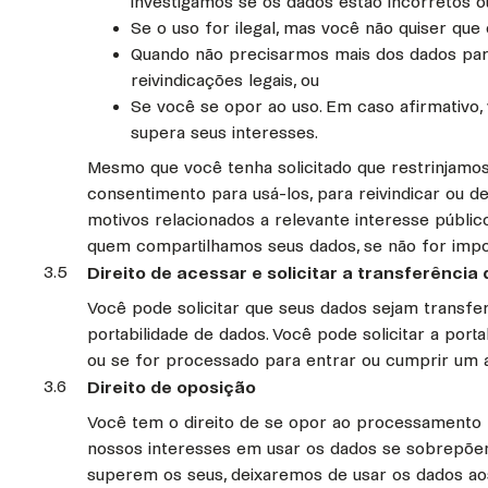
investigamos se os dados estão incorretos o
Se o uso for ilegal, mas você não quiser que
Quando não precisarmos mais dos dados para 
reivindicações legais, ou
Se você se opor ao uso. Em caso afirmativo,
supera seus interesses.
Mesmo que você tenha solicitado que restrinjamos
consentimento para usá-los, para reivindicar ou 
motivos relacionados a relevante interesse públi
quem compartilhamos seus dados, se não for imp
3.5
Direito de acessar e solicitar a transferência
Você pode solicitar que seus dados sejam transf
portabilidade de dados. Você pode solicitar a po
ou se for processado para entrar ou cumprir um
3.6
Direito de oposição
Você tem o direito de se opor ao processamento b
nossos interesses em usar os dados se sobrepõem 
superem os seus, deixaremos de usar os dados ao