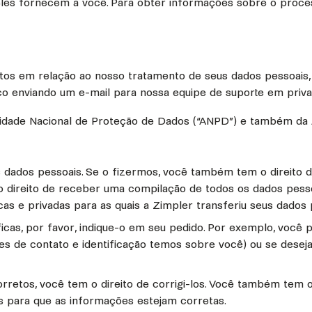
e eles fornecem a você. Para obter informações sobre o proc
os em relação ao nosso tratamento de seus dados pessoais, 
sco enviando um e-mail para nossa equipe de suporte em priv
oridade Nacional de Proteção de Dados (“ANPD”) e também da 
 dados pessoais. Se o fizermos, você também tem o direito 
 direito de receber uma compilação de todos os dados pess
as e privadas para as quais a Zimpler transferiu seus dados 
cas, por favor, indique-o em seu pedido. Por exemplo, você
ões de contato e identificação temos sobre você) ou se des
rretos, você tem o direito de corrigi-los. Você também tem
s para que as informações estejam corretas.