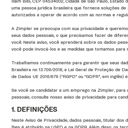
Itaim Bibi, CEP 04534002, Cidade de São Paulo, Estado de
uma pessoa jurídica brasileira que fornece soluções d
autorizados a operar de acordo com as normas e regul
A Zimpler se preocupa com sua privacidade e queremo
seus dados pessoais, o que precisamos fazer de difer
você. Neste aviso, você aprenderá sobre os dados pess
você pode invocá-los e as medidas que tomamos para 
Trabalhamos continuamente para garantir que seus da
Brasileira no 13.709/2018, a Lei Geral de Proteção de 
de Dados UE 2016/679 (“RGPD” ou “GDPR”, em inglês) e d
Se você se candidatar a um emprego na Zimpler, para
pessoais, consulte nosso aviso de privacidade para candi
1. DEFINIÇÕES
Neste Aviso de Privacidade, dados pessoais, titular do
lhes é atribuído na LGPD e na GDPR. Além disso, os term