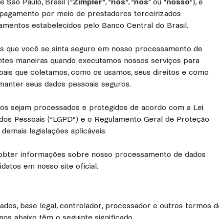
 São Paulo, Brasil (“
Zimpler
“, “
nós
“, “
nos
” ou “
nosso
“), é
e pagamento por meio de prestadores terceirizados
amentos estabelecidos pelo Banco Central do Brasil.
s que você se sinta seguro em nosso processamento de
entes maneiras quando executamos nossos serviços para
oais que coletamos, como os usamos, seus direitos e como
manter seus dados pessoais seguros.
dos sejam processados e protegidos de acordo com a Lei
Dados Pessoais (“LGPD”) e o Regulamento Geral de Proteção
emais legislações aplicáveis.
 obter informações sobre nosso processamento de dados
datos em nosso site oficial.
s dados, base legal, controlador, processador e outros termo
os abaixo têm o seguinte significado.