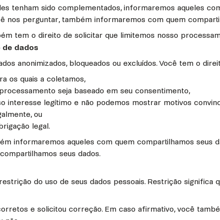
eles tenham sido complementados, informaremos aqueles com
você nos perguntar, também informaremos com quem comparti
bém tem o direito de solicitar que limitemos nosso process
o de dados
ados anonimizados, bloqueados ou excluídos. Você tem o direit
ra os quais a coletamos,
o processamento seja baseado em seu consentimento,
o interesse legítimo e não podemos mostrar motivos convin
galmente, ou
rigação legal.
mbém informaremos aqueles com quem compartilhamos seus dad
compartilhamos seus dados.
a restrição do uso de seus dados pessoais. Restrição signifi
orretos e solicitou correção. Em caso afirmativo, você tamb