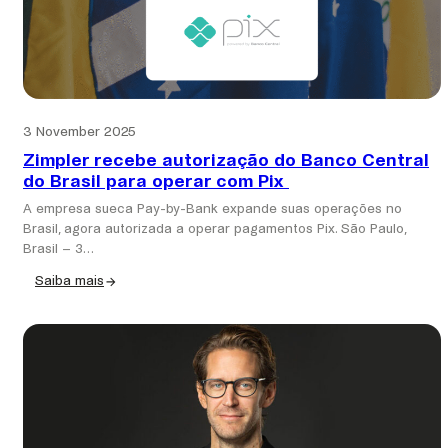
3 November 2025
Zimpler recebe autorização do Banco Central
do Brasil para operar com Pix
A empresa sueca Pay-by-Bank expande suas operações no
Brasil, agora autorizada a operar pagamentos Pix. São Paulo,
Brasil – 3…
Saiba mais
:
Zimpler
recebe
autorização
do
Banco
Central
do