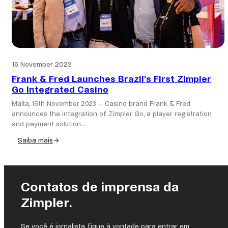
16 November 2023
Frank & Fred Launches Brazil’s First Zimpler
Go Integrated Casino
Malta, 16th November 2023 – Casino brand Frank & Fred
announces the integration of Zimpler Go, a player registration
and payment solution…
Saiba mais
:
Frank
&
Fred
Contatos de imprensa da
Launches
Brazil’s
Zimpler.
First
Zimpler
Se você é jornalista, fique à vontade para entrar em