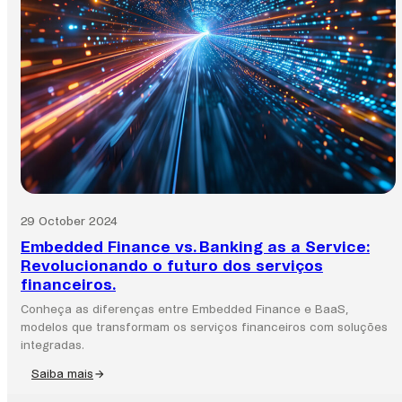
transformadoras
para
2025.
29 October 2024
Embedded Finance vs. Banking as a Service:
Revolucionando o futuro dos serviços
financeiros.
Conheça as diferenças entre Embedded Finance e BaaS,
modelos que transformam os serviços financeiros com soluções
integradas.
Saiba mais
:
Embedded