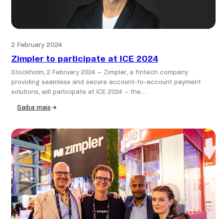
Brasil
para
operar
com
2 February 2024
Pix
Zimpler to participate at ICE 2024
Stockholm, 2 February 2024 – Zimpler, a fintech company
providing seamless and secure account-to-account payment
solutions, will participate at ICE 2024 – the…
Saiba mais
:
Zimpler
to
participate
at
ICE
2024