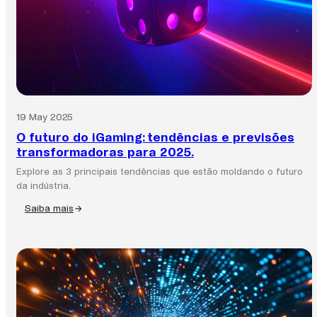
exige
soluções
de
pagamento
mais
inteligentes
19 May 2025
O futuro do iGaming: tendências e previsões
transformadoras para 2025.
Explore as 3 principais tendências que estão moldando o futuro
da indústria.
Saiba mais
:
O
futuro
do
iGaming:
tendências
e
previsões