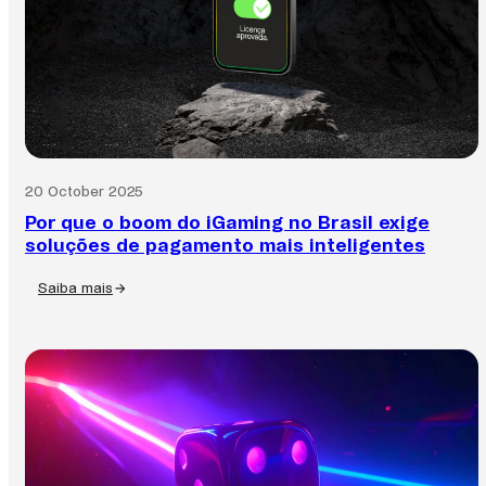
20 October 2025
Por que o boom do iGaming no Brasil exige
soluções de pagamento mais inteligentes
Saiba mais
:
Por
que
o
boom
do
iGaming
no
Brasil