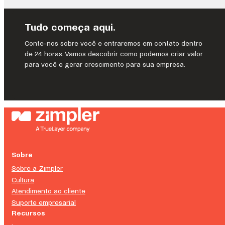
Finance
vs.
Tudo começa aqui.
Banking
as
Conte-nos sobre você e entraremos em contato dentro
a
de 24 horas. Vamos descobrir como podemos criar valor
Service:
para você e gerar crescimento para sua empresa.
Revolucionando
o
futuro
dos
serviços
financeiros.
Sobre
Sobre a Zimpler
Cultura
Atendimento ao cliente
Suporte empresarial
Recursos