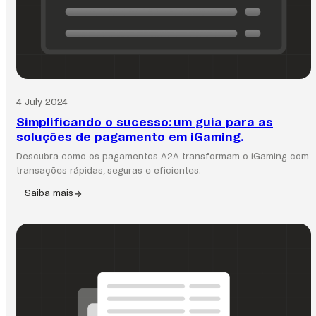
as
oportunidades.
4 July 2024
Simplificando o sucesso: um guia para as
soluções de pagamento em iGaming.
Descubra como os pagamentos A2A transformam o iGaming com
transações rápidas, seguras e eficientes.
Saiba mais
:
Simplificando
o
sucesso:
um
guia
para
as