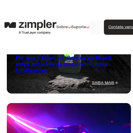
Blog.
Sobre
Suporte
Contate ven
October 20, 2025
Por que o boom do iGaming no Brasil
exige soluções de pagamento mais
inteligentes
SAIBA MAIS
:
POR
QUE
O
BOOM
DO
IGAMING
NO
BRASIL