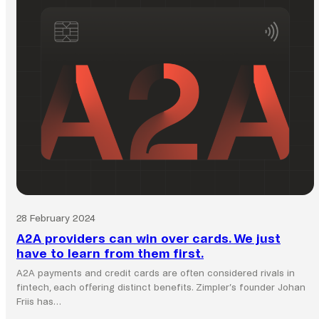
prevenção
à
lavagem
de
dinheiro
(AML):
Entendendo
a
conformidade
no
setor
de
fintech.
28 February 2024
A2A providers can win over cards. We just
have to learn from them first.
A2A payments and credit cards are often considered rivals in
fintech, each offering distinct benefits. Zimpler’s founder Johan
Friis has…