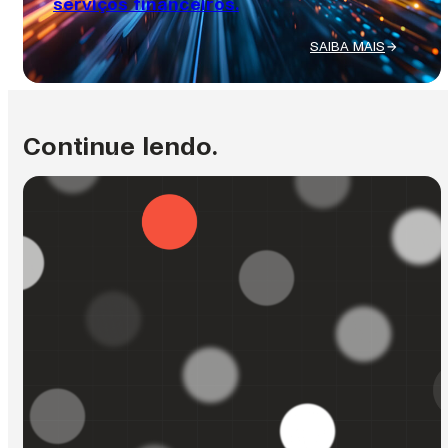
serviços financeiros.
SAIBA MAIS
:
EMBEDDED
FINANCE
VS.
BANKING
Continue lendo.
AS
A
SERVICE:
REVOLUCIONANDO
O
FUTURO
DOS
SERVIÇOS
FINANCEIROS.