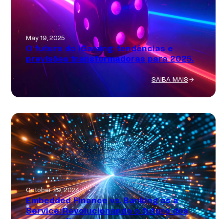
EXIGE
SOLUÇÕES
DE
May 19, 2025
PAGAMENTO
O futuro do iGaming: tendências e
MAIS
previsões transformadoras para 2025.
INTELIGENTES
SAIBA MAIS
:
O
FUTURO
DO
IGAMING:
TENDÊNCIAS
E
PREVISÕES
TRANSFORMADORAS
PARA
2025.
October 29, 2024
Embedded Finance vs. Banking as a
Service: Revolucionando o futuro dos