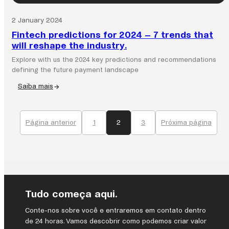
2 January 2024
Fintech predictions for 2024 – 7 trends that
will reshape the industry.
Explore with us the 2024 key predictions and recommendations
defining the future payment landscape
Saiba mais
:
Fintech
predictions
Página anterior
1
2
3
Próxima página
for
2024
–
7
trends
that
will
Tudo começa aqui.
reshape
the
Conte-nos sobre você e entraremos em contato dentro
industry.
de 24 horas. Vamos descobrir como podemos criar valor