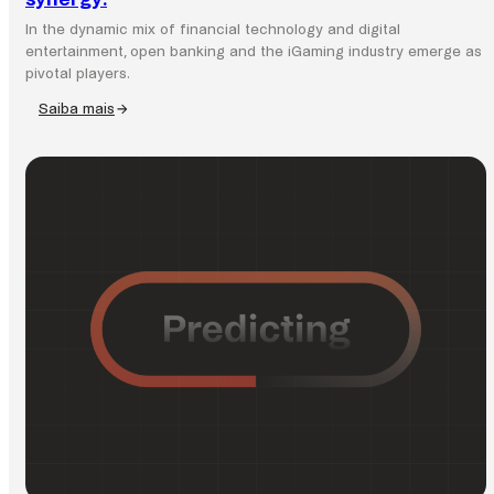
In the dynamic mix of financial technology and digital
entertainment, open banking and the iGaming industry emerge as
pivotal players.
Saiba mais
:
Open
banking
and
iGaming:
The
game-
changing
synergy.